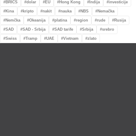
BRICS
dolar
EU
Hong Kong
Indija
investicije
Kina
kripto
nakit
nauka
NBS
Nemačka
Nemčka
Okeanija
platina
region
rude
Rusija
SAD
SAD - Srbija
SAD tarife
Srbija
srebro
Swiss
Tramp
UAE
Vietnam
zlato
Lično preumzimanje paketa
Garancija autentičnosti i porekla
Realizacija na dan uplate
Otkup zlata po povoljnim cenama.
LOKACIJE
MENI
NALOG
Maksima Gorkog
Prodavnica
Korpa
5a
O nama
Moj nalog
Krunska 90
Spisak saradnika
Narudžbine
Bul. Mihaila Pupina
Najčešća pitanja
Spisak želja
5
Vesti
Bul Kralja