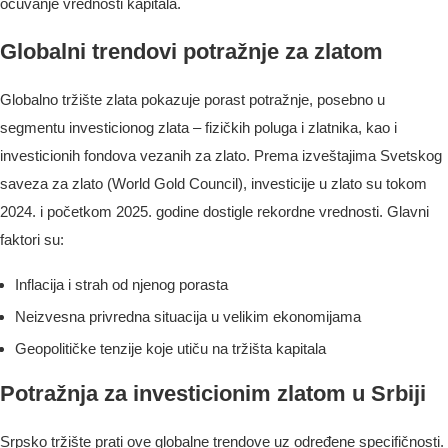
očuvanje vrednosti kapitala.
Globalni trendovi potražnje za zlatom
Globalno tržište zlata pokazuje porast potražnje, posebno u
segmentu investicionog zlata – fizičkih poluga i zlatnika, kao i
investicionih fondova vezanih za zlato. Prema izveštajima Svetskog
saveza za zlato (World Gold Council), investicije u zlato su tokom
2024. i početkom 2025. godine dostigle rekordne vrednosti. Glavni
faktori su:
Inflacija i strah od njenog porasta
Neizvesna privredna situacija u velikim ekonomijama
Geopolitičke tenzije koje utiču na tržišta kapitala
Potražnja za investicionim zlatom u Srbiji
Srpsko tržište prati ove globalne trendove uz određene specifičnosti.