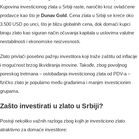
Kupovina investicionog zlata u Srbiji raste, naročito kroz ovlašćene
prodavce kao što je
Dunav Gold
. Cena zlata u Srbiji se kreće oko
3.500 USD po unci, što je blizu globalnih cena, dok domaći kupci
biraju zlato kao siguran način očuvanja kapitala u uslovima valutne
nestabilnosti i ekonomske neizvesnosti.
Zlato privlači posebno pažnju investitora koji traže zaštitu od inflacije
i mogućnost brzog likvidiranja imovine. Takođe, zbog povoljnog
poreskog tretmana – oslobađanja investicionog zlata od PDV-a –
fizičko zlato je popularno među građanima i manjim investicionim
grupama.
Zašto investirati u zlato u Srbiji?
Postoji nekoliko važnih razloga zbog kojih je investiciono zlato
atraktivno za domaće investitore: