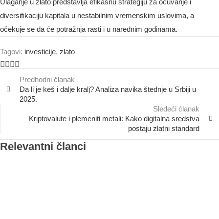
Ulaganje u zlato predstavlja efikasnu strategiju za očuvanje i
diversifikaciju kapitala u nestabilnim vremenskim uslovima, a
očekuje se da će potražnja rasti i u narednim godinama.
Tagovi:
investicije
,
zlato
Predhodni članak
Da li je keš i dalje kralj? Analiza navika štednje u Srbiji u
2025.
Sledeći ćlanak
Kriptovalute i plemeniti metali: Kako digitalna sredstva
postaju zlatni standard
Relevantni članci