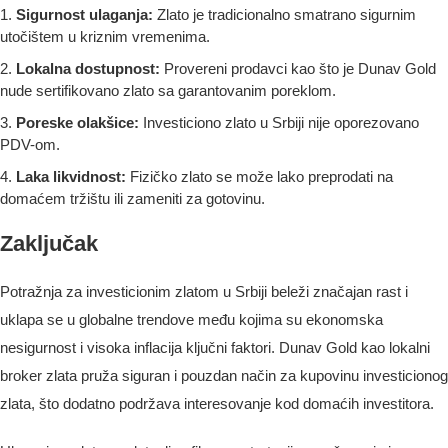
Sigurnost ulaganja:
Zlato je tradicionalno smatrano sigurnim
utočištem u kriznim vremenima.
Lokalna dostupnost:
Provereni prodavci kao što je Dunav Gold
nude sertifikovano zlato sa garantovanim poreklom.
Poreske olakšice:
Investiciono zlato u Srbiji nije oporezovano
PDV-om.
Laka likvidnost:
Fizičko zlato se može lako preprodati na
domaćem tržištu ili zameniti za gotovinu.
Zaključak
Potražnja za investicionim zlatom u Srbiji beleži značajan rast i
uklapa se u globalne trendove među kojima su ekonomska
nesigurnost i visoka inflacija ključni faktori. Dunav Gold kao lokalni
broker zlata pruža siguran i pouzdan način za kupovinu investicionog
zlata, što dodatno podržava interesovanje kod domaćih investitora.