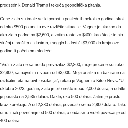
predsednik Donald Tramp i tekuća geopolitička pitanja.
Cene zlata su imale veliki porast u poslednjih nekoliko godina, skok
od oko $500 po unci u dve različite situacije. Vagner je ukazao da
ako zlato padne na $2,600, a zatim raste za $400, kao što je to bio
slučaj u prošlim ciklusima, mogglo bi dostići $3,000 do kraja ove
godine ili početkom sledeće.
“Vidim zlato ne samo da prevazilazi $2,800, moje procene su i oko
$2,900, sa najvišim nivoom od $3,000. Moja analiza su bazirane na
različitim etama ovih oscilacija”, rekao je Vagner za Kitco Nevs. “U
oktobru 2023. godine, zlato je bilo nešto ispod 2,000 dolara, a odatle
je poraslo na 2,535 dolara. Dakle, oko 500 dolara. Zatim je prošlo
kroz korekciju. A od 2,380 dolara, povećalo se na 2,800 dolara. Tako
smo imali povećanje od 500 dolara, a onda smo videli povećanje od
400 dolara.