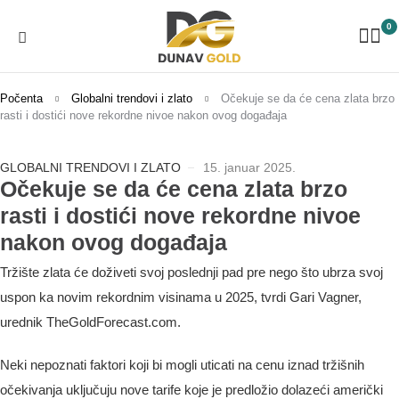
0
Počenta
Globalni trendovi i zlato
Očekuje se da će cena zlata brzo
rasti i dostići nove rekordne nivoe nakon ovog događaja
GLOBALNI TRENDOVI I ZLATO
15. januar 2025.
Očekuje se da će cena zlata brzo
rasti i dostići nove rekordne nivoe
nakon ovog događaja
Tržište
zlata
će
doživeti
svoj
poslednji
pad
pre
nego
što
ubrza
svoj
uspon
ka
novim
rekordnim
visinama
u
2025
,
tvrdi
Gari
Vagner
,
urednik
TheGoldForecast.com
.
Neki nepoznati faktori koji bi mogli uticati na cenu iznad tržišnih
očekivanja uključuju nove tarife koje je predložio dolazeći američki