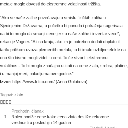
metale mogle dovesti do ekstremne volatilnosti tržišta.
“Ako se naše zalihe povećavaju u smislu fizičkih zaliha u
Sjedinjenim Državama, u početku bi ponuda i potražnja sugerisala
da bi to moglo da smanji cene jer su naše zalihe i inventar veće”,
rekao je Vagner. “Ali na kraju, ako im je potrebno dodati doplatu ili
tarifu prilikom uvoza plemenitih metala, to bi imalo ozbiljne efekte na
ono što bismo mogli videti u ceni. To će stvoriti ekstremnu
volatilnost. To bi moglo značajno uticati na cene zlata, srebra, platine,
i u manjoj meri, paladijuma ove godine.”.
Izvor
: https://www.kitco.com/ (Anna Golubova)
Tagovi:
zlato
Predhodni članak
Rolex podiže cene kako cena zlata dostiže rekordne
vrednosti u poslednjih 14 godina