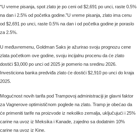
“U vreme pisanja, spot zlato je po ceni od $2,691 po unci, raste 0.5%
na dan i 2.5% od početka godine.”U vreme pisanja, zlato ima cenu
od $2,691 po unci, raste 0.5% na dan i od početka godine je poraslo
za 2.5%.
U međuvremenu, Goldman Saks je ažurirao svoju prognozu cene
zlata početkom ove godine, svoju incijalnu procenu da će zlato
dostići $3,000 po unci od 2025 je pomerio na sredinu 2026.
Investiciona banka predviđa zlato će dostići $2,910 po unci do kraja
2025.
Mogućnost novih tarifa pod Trampovoj administraciji je glavni faktor
za Vagnerove optimističnom poglede na zlato. Tramp je obećao da
će primeniti tarife na proizvode iz nekoliko zemalja, uključujući i 25%
carine na uvoz iz Meksika i Kanade, zajedno sa dodatnim 10%
carine na uvoz iz Kine.