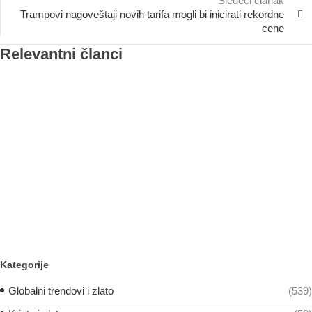
Sledeći ćlanak
Trampovi nagoveštaji novih tarifa mogli bi inicirati rekordne
cene
Relevantni članci
Kategorije
Globalni trendovi i zlato
(539)