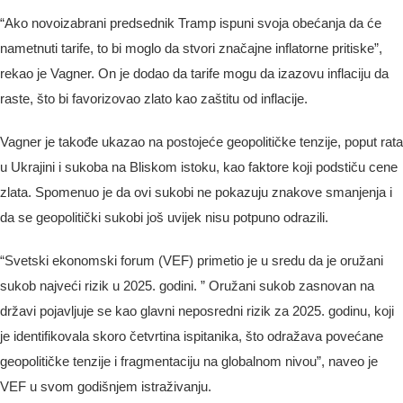
“Ako novoizabrani predsednik Tramp ispuni svoja obećanja da će
nametnuti tarife, to bi moglo da stvori značajne inflatorne pritiske”,
rekao je Vagner. On je dodao da tarife mogu da izazovu inflaciju da
raste, što bi favorizovao zlato kao zaštitu od inflacije.
Vagner je takođe ukazao na postojeće geopolitičke tenzije, poput rata
u Ukrajini i sukoba na Bliskom istoku, kao faktore koji podstiču cene
zlata. Spomenuo je da ovi sukobi ne pokazuju znakove smanjenja i
da se geopolitički sukobi još uvijek nisu potpuno odrazili.
“Svetski ekonomski forum (VEF) primetio je u sredu da je oružani
sukob najveći rizik u 2025. godini. ” Oružani sukob zasnovan na
državi pojavljuje se kao glavni neposredni rizik za 2025. godinu, koji
je identifikovala skoro četvrtina ispitanika, što odražava povećane
geopolitičke tenzije i fragmentaciju na globalnom nivou”, naveo je
VEF u svom godišnjem istraživanju.