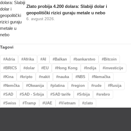
Zlato probija 4.200 dolara: Slabiji dolar i
geopolitički rizici guraju metale u nebo
6. avgust 2026.
Tagovi
Adria
Afrika
AI
Balkan
bankarstvo
Bitcoin
BRICS
dolar
EU
Hong Kong
Indija
investicije
Kina
kripto
nakit
nauka
NBS
Nemačka
Nemčka
Okeanija
platina
region
rude
Rusija
SAD
SAD - Srbija
SAD tarife
Srbija
srebro
Swiss
Tramp
UAE
Vietnam
zlato
Lično preumzimanje paketa
Garancija autentičnosti i porekla
Realizacija na dan uplate
Otkup zlata po povoljnim cenama.