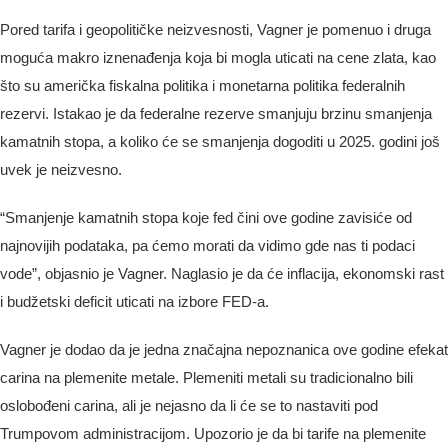
Pored tarifa i geopolitičke neizvesnosti, Vagner je pomenuo i druga
moguća makro iznenađenja koja bi mogla uticati na cene zlata, kao
što su američka fiskalna politika i monetarna politika federalnih
rezervi. Istakao je da federalne rezerve smanjuju brzinu smanjenja
kamatnih stopa, a koliko će se smanjenja dogoditi u 2025. godini još
uvek je neizvesno.
“Smanjenje kamatnih stopa koje fed čini ove godine zavisiće od
najnovijih podataka, pa ćemo morati da vidimo gde nas ti podaci
vode”, objasnio je Vagner. Naglasio je da će inflacija, ekonomski rast
i budžetski deficit uticati na izbore FED-a.
Vagner je dodao da je jedna značajna nepoznanica ove godine efekat
carina na plemenite metale. Plemeniti metali su tradicionalno bili
oslobođeni carina, ali je nejasno da li će se to nastaviti pod
Trumpovom administracijom. Upozorio je da bi tarife na plemenite