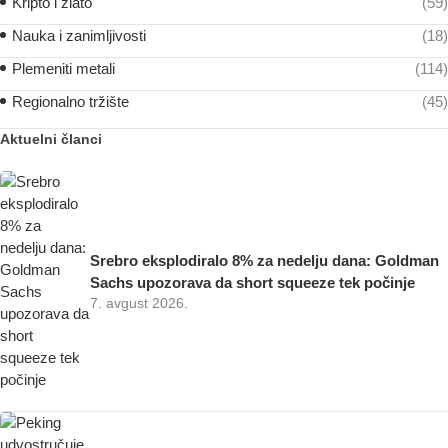
Kripto i zlato
(59)
Nauka i zanimljivosti
(18)
Plemeniti metali
(114)
Regionalno tržište
(45)
Aktuelni članci
Srebro eksplodiralo 8% za nedelju dana: Goldman
Sachs upozorava da short squeeze tek počinje
7. avgust 2026.