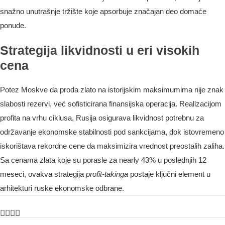
snažno unutrašnje tržište koje apsorbuje značajan deo domaće
ponude.
Strategija likvidnosti u eri visokih
cena
Potez Moskve da proda zlato na istorijskim maksimumima nije znak
slabosti rezervi, već sofisticirana finansijska operacija. Realizacijom
profita na vrhu ciklusa, Rusija osigurava likvidnost potrebnu za
održavanje ekonomske stabilnosti pod sankcijama, dok istovremeno
iskorištava rekordne cene da maksimizira vrednost preostalih zaliha.
Sa cenama zlata koje su porasle za nearly 43% u poslednjih 12
meseci, ovakva strategija
profit-takinga
postaje ključni element u
arhitekturi ruske ekonomske odbrane.