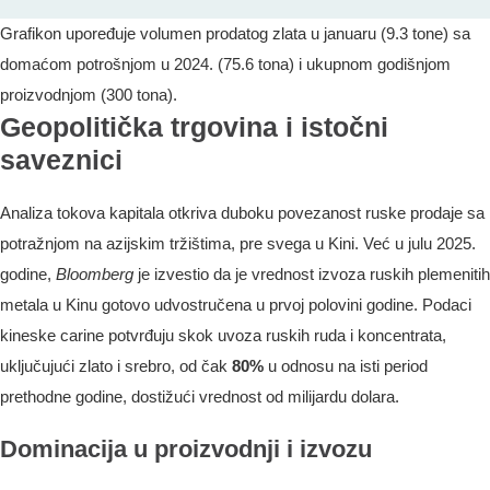
Grafikon upoređuje volumen prodatog zlata u januaru (9.3 tone) sa
domaćom potrošnjom u 2024. (75.6 tona) i ukupnom godišnjom
proizvodnjom (300 tona).
Geopolitička trgovina i istočni
saveznici
Analiza tokova kapitala otkriva duboku povezanost ruske prodaje sa
potražnjom na azijskim tržištima, pre svega u Kini. Već u julu 2025.
godine,
Bloomberg
je izvestio da je vrednost izvoza ruskih plemenitih
metala u Kinu gotovo udvostručena u prvoj polovini godine. Podaci
kineske carine potvrđuju skok uvoza ruskih ruda i koncentrata,
uključujući zlato i srebro, od čak
80%
u odnosu na isti period
prethodne godine, dostižući vrednost od milijardu dolara.
Dominacija u proizvodnji i izvozu