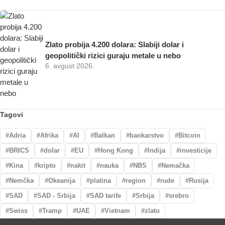
Zlato probija 4.200 dolara: Slabiji dolar i
geopolitički rizici guraju metale u nebo
6. avgust 2026.
Tagovi
Adria
Afrika
AI
Balkan
bankarstvo
Bitcoin
BRICS
dolar
EU
Hong Kong
Indija
investicije
Kina
kripto
nakit
nauka
NBS
Nemačka
Nemčka
Okeanija
platina
region
rude
Rusija
SAD
SAD - Srbija
SAD tarife
Srbija
srebro
Swiss
Tramp
UAE
Vietnam
zlato