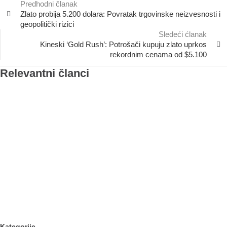
Predhodni članak
Zlato probija 5.200 dolara: Povratak trgovinske neizvesnosti i
geopolitički rizici
Sledeći ćlanak
Kineski ‘Gold Rush’: Potrošači kupuju zlato uprkos
rekordnim cenama od $5.100
Relevantni članci
Kategorije