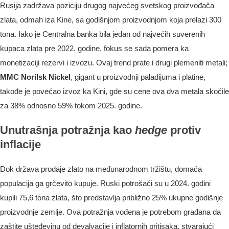
Rusija zadržava poziciju drugog najvećeg svetskog proizvođača
zlata, odmah iza Kine, sa godišnjom proizvodnjom koja prelazi 300
tona. Iako je Centralna banka bila jedan od najvećih suverenih
kupaca zlata pre 2022. godine, fokus se sada pomera ka
monetizaciji rezervi i izvozu. Ovaj trend prate i drugi plemeniti metali;
MMC Norilsk Nickel
, gigant u proizvodnji paladijuma i platine,
takođe je povećao izvoz ka Kini, gde su cene ova dva metala skočile
za 38% odnosno 59% tokom 2025. godine.
Unutrašnja potražnja kao
hedge
protiv
inflacije
Dok država prodaje zlato na međunarodnom tržištu, domaća
populacija ga grčevito kupuje. Ruski potrošači su u 2024. godini
kupili 75,6 tona zlata, što predstavlja približno 25% ukupne godišnje
proizvodnje zemlje. Ova potražnja vođena je potrebom građana da
zaštite ušteđevinu od devalvacije i inflatornih pritisaka, stvarajući