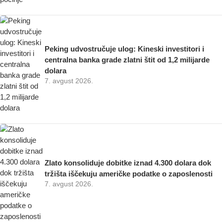
Peking udvostručuje ulog: Kineski investitori i
centralna banka grade zlatni štit od 1,2 milijarde
dolara
7. avgust 2026.
Zlato konsoliduje dobitke iznad 4.300 dolara dok
tržišta iščekuju američke podatke o zaposlenosti
7. avgust 2026.