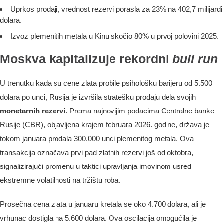
Uprkos prodaji, vrednost rezervi porasla za 23% na 402,7 milijardi
dolara.
Izvoz plemenitih metala u Kinu skočio 80% u prvoj polovini 2025.
Moskva kapitalizuje rekordni
bull run
U trenutku kada su cene zlata probile psihološku barijeru od 5.500
dolara po unci, Rusija je izvršila stratešku prodaju dela svojih
monetarnih rezervi
. Prema najnovijim podacima Centralne banke
Rusije (CBR), objavljena krajem februara 2026. godine, država je
tokom januara prodala 300.000 unci plemenitog metala. Ova
transakcija označava prvi pad zlatnih rezervi još od oktobra,
signalizirajući promenu u taktici upravljanja imovinom usred
ekstremne volatilnosti na tržištu roba.
Prosečna cena zlata u januaru kretala se oko 4.700 dolara, ali je
vrhunac dostigla na 5.600 dolara. Ova oscilacija omogućila je