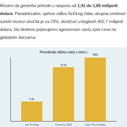
Moskvi da generiše prihode u rasponu od
1,41 do 1,68 milijardi
dolara
. Paradoksalno, uprkos odlivu fizičkog zlata, ukupna vrednost
ruskih rezervi skočila je za 23%, dostižući vrtoglavih 402,7 milijardi
dolara, što direktno pripisujemo agresivnom rastu
spot cena
na
globalnim berzama.