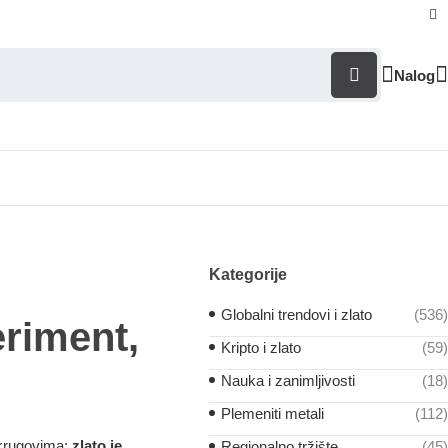
Nalog
Kategorije
Globalni trendovi i zlato
(536)
eriment,
Kripto i zlato
(59)
Nauka i zanimljivosti
(18)
Plemeniti metali
(112)
 krugovima:
zlato je
Regionalno tržište
(45)