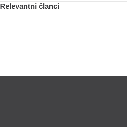
Relevantni članci
Lično preumzimanje paketa
Garancij
LOKACIJE