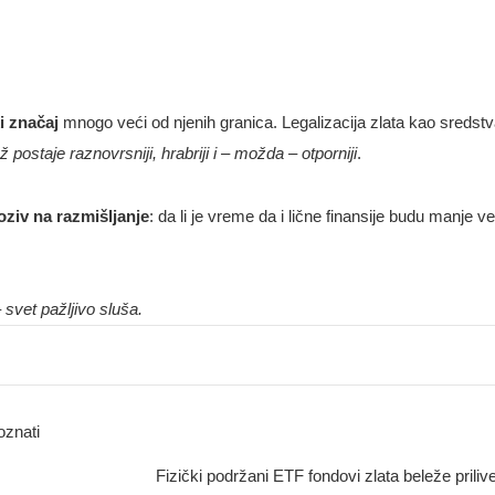
i značaj
mnogo veći od njenih granica. Legalizacija zlata kao sredstv
 postaje raznovrsniji, hrabriji i – možda – otporniji
.
oziv na razmišljanje
: da li je vreme da i lične finansije budu manje v
 svet pažljivo sluša.
oznati
Fizički podržani ETF fondovi zlata beleže prilive