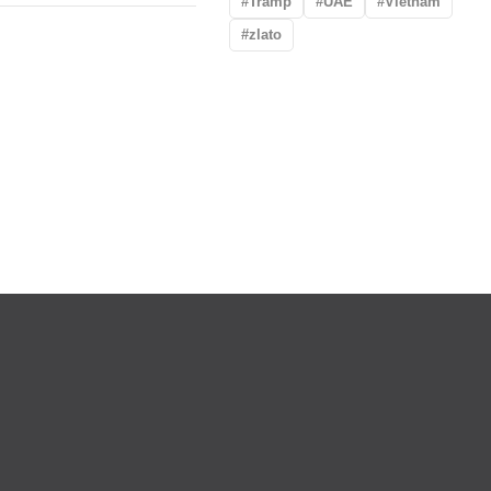
Tramp
UAE
Vietnam
zlato
plate
Otkup zlata po povoljnim cenama.
Budimo u kontaktu!