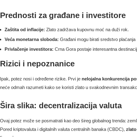
Prednosti za građane i investitore
Zaštita od inflacije:
Zlato zadržava kupovnu moć na duži rok.
Veća monetarna sloboda:
Građani mogu birati sredstvo plaćanja 
Privlačenje investitora:
Crna Gora postaje interesantna destinacija 
Rizici i nepoznanice
Ipak, potez nosi i određene rizike. Prvi je
nelojalna konkurencija p
neće odmah razumeti kako se koristi zlato u svakodnevnim transakci
Šira slika: decentralizacija valuta
Ovaj potez može se posmatrati kao deo šireg globalnog trenda: zemlje
Pored kriptovaluta i digitalnih valuta centralnih banaka (CBDC),
zlato