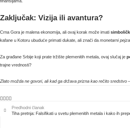
finansijama.
Zaključak: Vizija ili avantura?
Crna Gora je malena ekonomija, ali ovaj korak može imati
simboličk
kafane u Kotoru ubuduće primati dukate, ali znači da
monetarni pejzaž
Za građane Srbije koji prate tržište plemenitih metala, ovaj slučaj je
p
trajne vrednosti?
Zlato možda ne govori, ali kad ga država prizna kao rečito sredstvo –
Predhodni članak
Tiha pretnja: Falsifikati u svetu plemenitih metala i kako ih prep