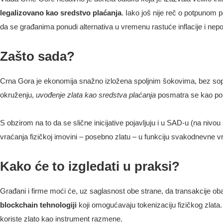
legalizovano kao sredstvo plaćanja
. Iako još nije reč o potpunom p
da se građanima ponudi alternativa u vremenu rastuće inflacije i nepov
Zašto sada?
Crna Gora je ekonomija snažno izložena spoljnim šokovima, bez sops
okruženju,
uvođenje zlata kao sredstva plaćanja
posmatra se kao pokuša
S obzirom na to da se slične inicijative pojavljuju i u SAD-u (na niv
vraćanja fizičkoj imovini – posebno zlatu – u funkciju svakodnevne v
Kako će to izgledati u praksi?
Građani i firme moći će, uz saglasnost obe strane, da transakcije ob
blockchain tehnologiji
koji omogućavaju tokenizaciju fizičkog zlata. 
koriste zlato kao instrument razmene.