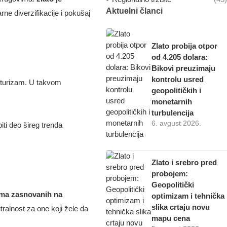
Aktuelni članci
rne diverzifikacije i pokušaj
Zlato probija otpor
od 4.205 dolara:
Bikovi preuzimaju
kontrolu usred
 turizam. U takvom
geopolitičkih i
monetarnih
turbulencija
6. avgust 2026.
iti deo šireg trenda
Zlato i srebro pred
probojem:
Geopolitički
tema zasnovanih na
optimizam i tehnička
slika crtaju novu
tralnost za one koji žele da
mapu cena