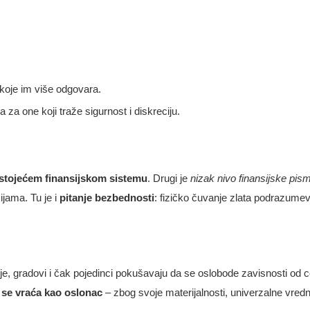
koje im više odgovara.
za one koji traže sigurnost i diskreciju.
ostojećem finansijskom sistemu
. Drugi je
nizak nivo finansijske pis
jama. Tu je i
pitanje bezbednosti
: fizičko čuvanje zlata podrazumev
, gradovi i čak pojedinci pokušavaju da se oslobode zavisnosti od ce
 se vraća kao oslonac
– zbog svoje materijalnosti, univerzalne vredno