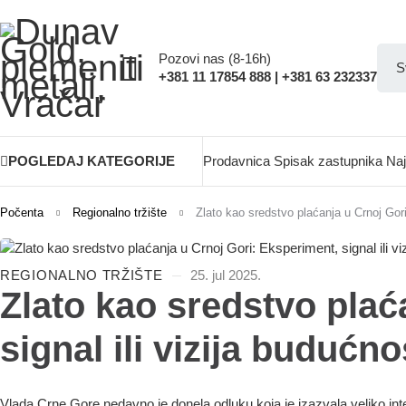
Pozovi nas (8-16h)
+381 11 17854 888 | +381 63 232337
POGLEDAJ KATEGORIJE
Prodavnica
Spisak zastupnika
Naj
Počenta
Regionalno tržište
Zlato kao sredstvo plaćanja u Crnoj Gori
REGIONALNO TRŽIŠTE
25. jul 2025.
Zlato kao sredstvo plać
signal ili vizija budućno
Vlada Crne Gore nedavno je donela odluku koja je izazvala veliko i