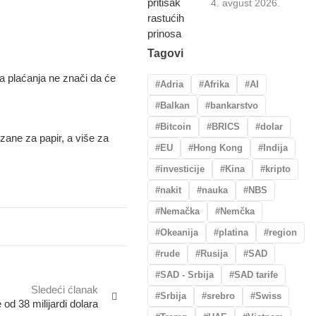
4. avgust 2026.
Tagovi
a plaćanja ne znači da će
Adria
Afrika
AI
Balkan
bankarstvo
Bitcoin
BRICS
dolar
ezane za papir, a više za
EU
Hong Kong
Indija
investicije
Kina
kripto
nakit
nauka
NBS
Nemačka
Nemčka
Okeanija
platina
region
rude
Rusija
SAD
SAD - Srbija
SAD tarife
Sledeći ćlanak
Srbija
srebro
Swiss
 od 38 milijardi dolara