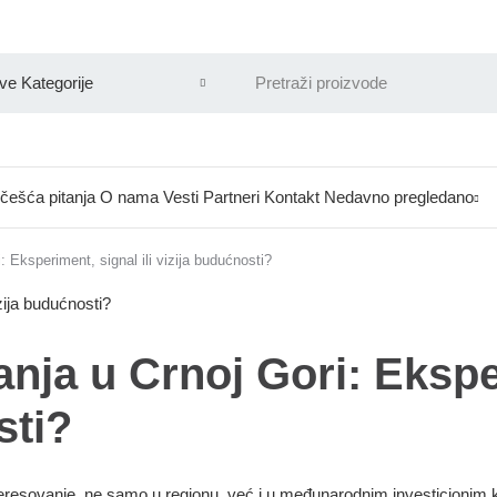
češća pitanja
O nama
Vesti
Partneri
Kontakt
Nedavno pregledano
: Eksperiment, signal ili vizija budućnosti?
anja u Crnoj Gori: Eksp
sti?
nteresovanje, ne samo u regionu, već i u međunarodnim investicionim