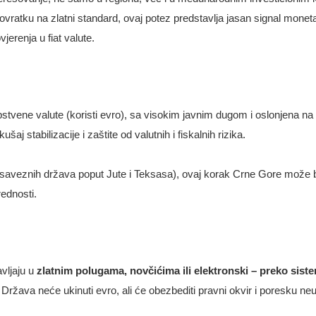
ovratku na zlatni standard, ovaj potez predstavlja jasan signal moneta
jerenja u fiat valute.
tvene valute (koristi evro), sa visokim javnim dugom i oslonjena na
j stabilizacije i zaštite od valutnih i fiskalnih rizika.
ou saveznih država poput Jute i Teksasa), ovaj korak Crne Gore može b
rednosti.
avljaju u
zlatnim polugama, novčićima ili elektronski – preko sis
Država neće ukinuti evro, ali će obezbediti pravni okvir i poresku neu