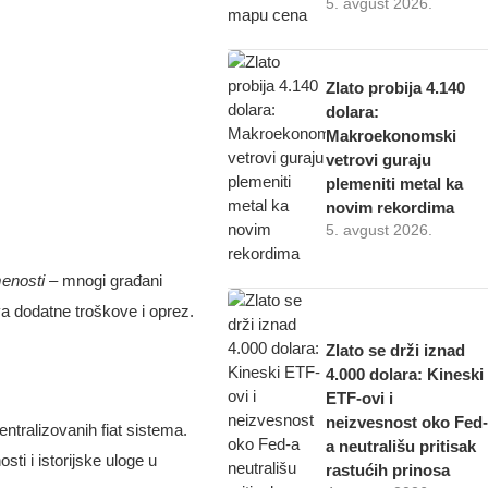
5. avgust 2026.
Zlato probija 4.140
dolara:
Makroekonomski
vetrovi guraju
plemeniti metal ka
novim rekordima
5. avgust 2026.
menosti
– mnogi građani
a dodatne troškove i oprez.
Zlato se drži iznad
4.000 dolara: Kineski
ETF-ovi i
neizvesnost oko Fed-
ntralizovanih fiat sistema.
a neutrališu pritisak
sti i istorijske uloge u
rastućih prinosa