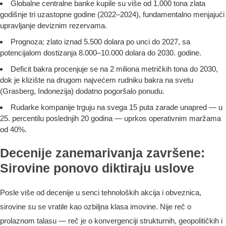
Globalne centralne banke kupile su više od 1.000 tona zlata
godišnje tri uzastopne godine (2022–2024), fundamentalno menjajući
upravljanje deviznim rezervama.
Prognoza: zlato iznad 5.500 dolara po unci do 2027, sa
potencijalom dostizanja 8.000–10.000 dolara do 2030. godine.
Deficit bakra procenjuje se na 2 miliona metričkih tona do 2030,
dok je klizište na drugom najvećem rudniku bakra na svetu
(Grasberg, Indonezija) dodatno pogoršalo ponudu.
Rudarke kompanije trguju na svega 15 puta zarade unapred — u
25. percentilu poslednjih 20 godina — uprkos operativnim maržama
od 40%.
Decenije zanemarivanja završene:
Sirovine ponovo diktiraju uslove
Posle više od decenije u senci tehnoloških akcija i obveznica,
sirovine su se vratile kao ozbiljna klasa imovine. Nije reč o
prolaznom talasu — reč je o konvergenciji strukturnih, geopolitičkih i