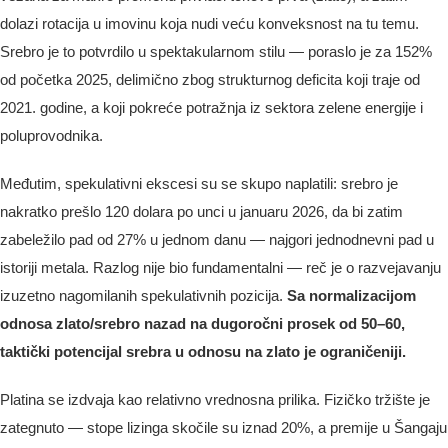
dolazi rotacija u imovinu koja nudi veću konveksnost na tu temu.
Srebro je to potvrdilo u spektakularnom stilu — poraslo je za 152%
od početka 2025, delimično zbog strukturnog deficita koji traje od
2021. godine, a koji pokreće potražnja iz sektora zelene energije i
poluprovodnika.
Međutim, spekulativni ekscesi su se skupo naplatili: srebro je
nakratko prešlo 120 dolara po unci u januaru 2026, da bi zatim
zabeležilo pad od 27% u jednom danu — najgori jednodnevni pad u
istoriji metala. Razlog nije bio fundamentalni — reč je o razvejavanju
izuzetno nagomilanih spekulativnih pozicija.
Sa normalizacijom
odnosa zlato/srebro nazad na dugoročni prosek od 50–60,
taktički potencijal srebra u odnosu na zlato je ograničeniji.
Platina se izdvaja kao relativno vrednosna prilika. Fizičko tržište je
zategnuto — stope lizinga skočile su iznad 20%, a premije u Šangaju