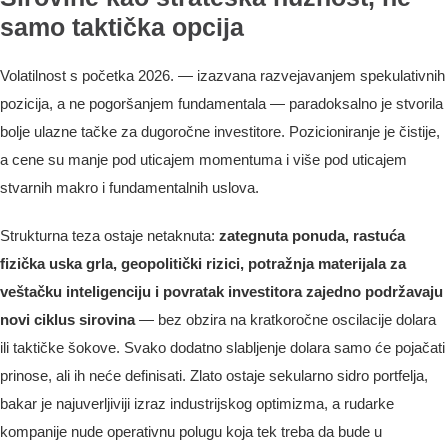
samo taktička opcija
Volatilnost s početka 2026. — izazvana razvejavanjem spekulativnih
pozicija, a ne pogoršanjem fundamentala — paradoksalno je stvorila
bolje ulazne tačke za dugoročne investitore. Pozicioniranje je čistije,
a cene su manje pod uticajem momentuma i više pod uticajem
stvarnih makro i fundamentalnih uslova.
Strukturna teza ostaje netaknuta:
zategnuta ponuda, rastuća
fizička uska grla, geopolitički rizici, potražnja materijala za
veštačku inteligenciju i povratak investitora zajedno podržavaju
novi ciklus sirovina
— bez obzira na kratkoročne oscilacije dolara
ili taktičke šokove. Svako dodatno slabljenje dolara samo će pojačati
prinose, ali ih neće definisati. Zlato ostaje sekularno sidro portfelja,
bakar je najuverljiviji izraz industrijskog optimizma, a rudarke
kompanije nude operativnu polugu koja tek treba da bude u