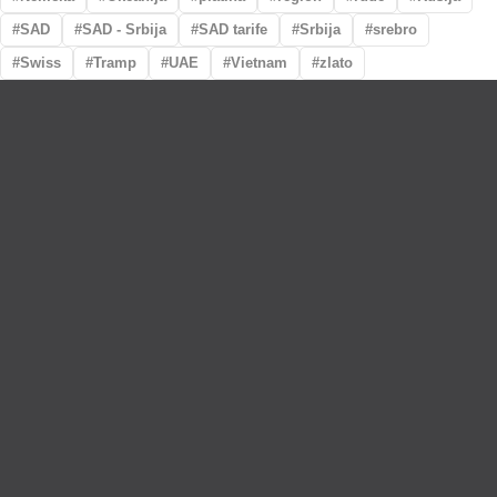
SAD
SAD - Srbija
SAD tarife
Srbija
srebro
Swiss
Tramp
UAE
Vietnam
zlato
Lično preumzimanje paketa
Garancija autentičnosti i porekla
Realizacija na dan uplate
Otkup zlata po povoljnim cenama.
LOKACIJE
MENI
NALOG
Maksima Gorkog
Prodavnica
Korpa
5a
O nama
Moj nalog
Krunska 90
Spisak saradnika
Narudžbine
Bul. Mihaila Pupina
Najčešća pitanja
Spisak želja
5
Vesti
Bul Kralja
Aleksandra 441b
Budimo u kontaktu!