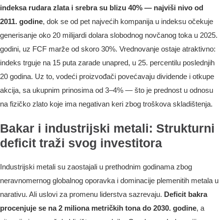
indeksa rudara zlata i srebra su blizu 40% — najviši nivo od
2011. godine
, dok se od pet najvećih kompanija u indeksu očekuje
generisanje oko 20 milijardi dolara slobodnog novčanog toka u 2025.
godini, uz FCF marže od skoro 30%. Vrednovanje ostaje atraktivno:
indeks trguje na 15 puta zarade unapred, u 25. percentilu poslednjih
20 godina. Uz to, vodeći proizvođači povećavaju dividende i otkupe
akcija, sa ukupnim prinosima od 3–4% — što je prednost u odnosu
na fizičko zlato koje ima negativan keri zbog troškova skladištenja.
Bakar i industrijski metali: Strukturni
deficit traži svog investitora
Industrijski metali su zaostajali u prethodnim godinama zbog
neravnomernog globalnog oporavka i dominacije plemenitih metala u
narativu. Ali uslovi za promenu liderstva sazrevaju.
Deficit bakra
procenjuje se na 2 miliona metričkih tona do 2030. godine
, a