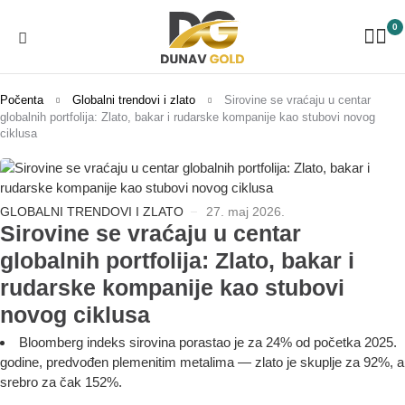
0
Počenta
Globalni trendovi i zlato
Sirovine se vraćaju u centar
globalnih portfolija: Zlato, bakar i rudarske kompanije kao stubovi novog
ciklusa
GLOBALNI TRENDOVI I ZLATO
27. maj 2026.
Sirovine se vraćaju u centar
globalnih portfolija: Zlato, bakar i
rudarske kompanije kao stubovi
novog ciklusa
Bloomberg indeks sirovina porastao je za 24% od početka 2025.
godine, predvođen plemenitim metalima — zlato je skuplje za 92%, a
srebro za čak 152%.