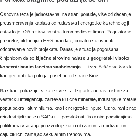
Osnovna teza je jednostavna: na strani ponude, više od decenije
preusmeravanja kapitala od rudarstva i energetike ka tehnologiji
ostavilo je tržišta sirovina strukturno podinvestirana. Regulatorne
prepreke, uključujući ESG mandate, dodatno su usporile
odobravanje novih projekata. Danas je situacija pogoršana
činjenicom da se
ključne sirovine nalaze u geografski visoko
koncentrisanim lancima snabdevanja
— i sve češće se koriste
kao geopolitička poluga, posebno od strane Kine.
Na strani potražnje, slika je sve šira. Izgradnja infrastrukture za
veštačku inteligenciju zahteva kritične minerale, industrijske metale
poput bakra i aluminijuma, kao i energetske inpute. Uz to, rani znaci
reindustrijalizacije u SAD-u — podstaknuti fiskalnim podsticajima,
politikama vraćanja proizvodnje kući i ubrzanom amortizacijom —
daju ciklični zamajac sekularnim trendovima.