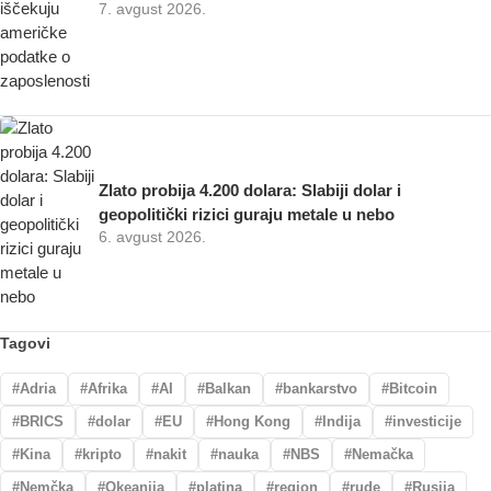
7. avgust 2026.
Zlato probija 4.200 dolara: Slabiji dolar i
geopolitički rizici guraju metale u nebo
6. avgust 2026.
Tagovi
Adria
Afrika
AI
Balkan
bankarstvo
Bitcoin
BRICS
dolar
EU
Hong Kong
Indija
investicije
Kina
kripto
nakit
nauka
NBS
Nemačka
Nemčka
Okeanija
platina
region
rude
Rusija