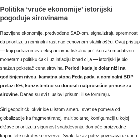
Politika ‘vruće ekonomije’ istorijski
pogoduje sirovinama
Razvijene ekonomije, predvođene SAD-om, signaliziraju spremnost
da prioritizuju nominalni rast nad cenovnom stabilnošću. Ovaj pristup
— koji podrazumeva ekspanzivnu fiskalnu politiku i akomodativnu
monetarnu politiku čak i uz inflaciju iznad cilja — istorijski je bio
snažan pokretač cena sirovina.
Periodi kada je dolar niži na
godišnjem nivou, kamatna stopa Feda pada, a nominalni BDP
prelazi 5%, konzistentno su donosili natprosečne prinose za
sirovine.
Danas su svi ti uslovi prisutni ili se formiraju.
Širi geopolitički okvir ide u istom smeru: svet se pomera od
globalizacije ka fragmentiranoj, multipolarnoj konfiguraciji u kojoj
države prioritizuju sigurnost snabdevanja, domaće proizvodne
kapacitete i strateške rezerve. Svaki takav potez povećava ukupnu