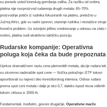
su porasle usled kineskog gomilanja zaliha. Za razliku od srebra,
platina nije nusproizvod rudarenja drugih metala: 65–70%
proizvodnje potiče iz rudnika fokusiranih na platinu, pretežno u
Južnoj Africi, gde su radni sporovi, starenje rudnika i nestašice struje
hronični problem. Uz istorijski jeftino vrednovanje u odnosu na zlato i
srebro, platina nudi atraktivnu taktičku poziciju.
Rudarske kompanije: Operativna
poluga koja čeka da bude prepoznata
Uprkos dramatičnom rastu cena plemenitih metala, akcije rudara tek
su skromno nadmašile spot cene — fizička potražnja i ETF tokovi
apsorbovali su najveći deo investitorskog interesa. Odnos rudara
prema spot ceni metala i dalje je oko 0,7, daleko ispod nivoa viđenih
tokom ciklusa iz 2000-ih.
Fundamentali, međutim, govore drugačije.
Operativne marže