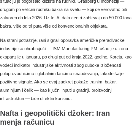
situaciju je pogoršalo klizište na rudniku Grasberg u Indoneziji —
drugom po veličini rudniku bakra na svetu — koji će verovatno biti
zatvoren do leta 2026. Uz to, AI data centri zahtevaju do 50.000 tona
bakra, više od tri puta više od konvencionalnih objekata.
Na strani potražnje, rani signali oporavka američke prerađivačke
industrije su ohrabrujući — ISM Manufacturing PMI ušao je u zonu
ekspanzije u januaru, po drugi put od kraja 2022. godine. Koreja, kao
vodeći indikator industrijske aktivnosti zbog duboke izloženosti
poluprovodnicima i globalnim lancima snabdevanja, takođe šalje
pozitivne signale. Ako se ovaj zaokret pokaže trajnim, bakar,
aluminijum i čelik — kao ključni inputi u gradnji, proizvodnji i
infrastrukturi — biće direktni korisnici.
Nafta i geopolitički džoker: Iran
menja računicu