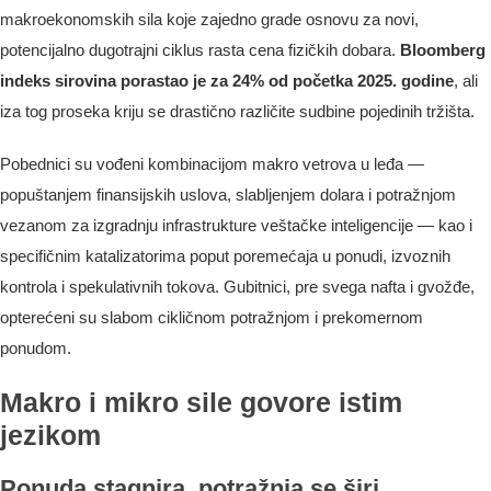
makroekonomskih sila koje zajedno grade osnovu za novi,
potencijalno dugotrajni ciklus rasta cena fizičkih dobara.
Bloomberg
indeks sirovina porastao je za 24% od početka 2025. godine
, ali
iza tog proseka kriju se drastično različite sudbine pojedinih tržišta.
Pobednici su vođeni kombinacijom makro vetrova u leđa —
popuštanjem finansijskih uslova, slabljenjem dolara i potražnjom
vezanom za izgradnju infrastrukture veštačke inteligencije — kao i
specifičnim katalizatorima poput poremećaja u ponudi, izvoznih
kontrola i spekulativnih tokova. Gubitnici, pre svega nafta i gvožđe,
opterećeni su slabom cikličnom potražnjom i prekomernom
ponudom.
Makro i mikro sile govore istim
jezikom
Ponuda stagnira, potražnja se širi