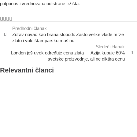
potpunosti vrednovana od strane tržišta.
Predhodni članak
Zdrav novac kao brana slobodi: Zašto velike vlade mrze
zlato i vole štamparsku mašinu
Sledeći ćlanak
London još uvek određuje cenu zlata — Azija kupuje 60%
svetske proizvodnje, ali ne diktira cenu
Relevantni članci