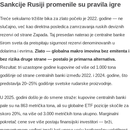
Sankcije Rusiji promenile su pravila igre
Treće sekularno tržište bika za zlato počelo je 2022. godine — ne
slučajno, već kao direktna posledica zamrzavanja ruskih deviznih
rezervi od strane Zapada. Taj presedan naterao je centralne banke
širom sveta da preispitaju sigurnost rezervi denominovanih u
dolarima i evrima.
Zlato — globalna makro imovina bez emitenta i
bez rizika druge strane — postalo je primarna alternativa.
Rezultat: tri uzastopne godine kupovine od više od 1.000 tona
godišnje od strane centralnih banki između 2022. i 2024. godine, što
predstavlja 20–25% godišnje svetske rudarske proizvodnje.
U 2025. godini došlo je do smene straže: kupovine centralnih banki
pale su na 863 metrička tona, ali su globalne ETF pozicije skočile za
skoro 20%, na više od 3.000 metričkih tona ukupno. Marginalni
pokretač cene sve više postaju finansijski investitori — brži,
momentumom vođeni igrači koji unose veću kratkoročnu volatilnost.