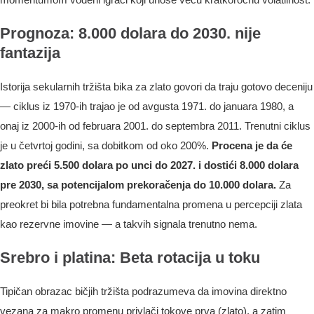
Prognoza: 8.000 dolara do 2030. nije
fantazija
Istorija sekularnih tržišta bika za zlato govori da traju gotovo deceniju
— ciklus iz 1970-ih trajao je od avgusta 1971. do januara 1980, a
onaj iz 2000-ih od februara 2001. do septembra 2011. Trenutni ciklus
je u četvrtoj godini, sa dobitkom od oko 200%.
Procena je da će
zlato preći 5.500 dolara po unci do 2027. i dostići 8.000 dolara
pre 2030, sa potencijalom prekoračenja do 10.000 dolara.
Za
preokret bi bila potrebna fundamentalna promena u percepciji zlata
kao rezervne imovine — a takvih signala trenutno nema.
Srebro i platina: Beta rotacija u toku
Tipičan obrazac bičjih tržišta podrazumeva da imovina direktno
vezana za makro promenu privlači tokove prva (zlato), a zatim