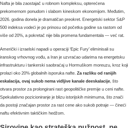
Nafta je bila zaostajač u robnom kompleksu, opterećena
prekomernom ponudom i slabom kineskom ekonomijom. Međutim,
2026. godina donela je dramatičan preokret. Energetski sektor S&P
500 indeksa vodeći je po prinosu od početka godine sa rastom od
više od 20%, a pokretač nije bila promena fundamentala — već rat.
Američki i izraelski napadi u operaciji ‘Epic Fury’ eliminisali su
iranskog vrhovnog vođu, a Iran je uzvraćao udarima na energetsku
infrastrukturu i tankerski saobraćaj u Hormuškom moreuzu, kroz koji
prolazi oko 20% globalnih isporuka nafte.
Za razliku od ranijih
eskalacija, ovaj sukob nema vidljive kanale deeskalacije
, što
otvara prostor za prolongirani rast geopolitičke premije u ceni nafte.
Spekulativno pozicioniranje je blizu istorijskih minimuma, što znači
da postoji značajan prostor za rast cene ako sukob potraje — čineći
naftu efektivnim taktičkim hedžom.
Sirovine kao strateška nužnost, ne